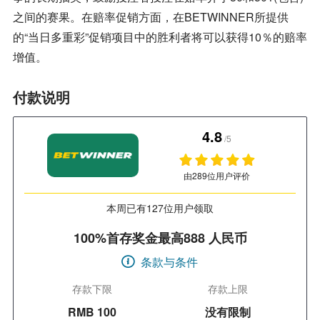
之间的赛果。在赔率促销方面，在BETWINNER所提供
的“当日多重彩”促销项目中的胜利者将可以获得10％的赔率
增值。
付款说明
4.8
/5
由289位用户评价
本周已有127位用户领取
100%首存奖金最高888 人民币
条款与条件

存款下限
存款上限
RMB 100
没有限制