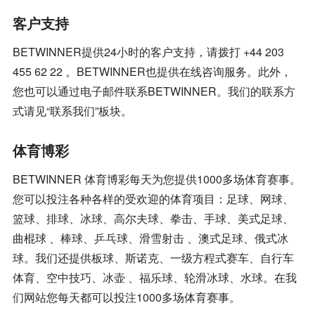
客户支持
BETWINNER提供24小时的客户支持，请拨打 +44 203
455 62 22 。BETWINNER也提供在线咨询服务。此外，
您也可以通过电子邮件联系BETWINNER。我们的联系方
式请见“联系我们”板块。
体育博彩
BETWINNER 体育博彩每天为您提供1000多场体育赛事。
您可以投注各种各样的受欢迎的体育项目：足球、网球、
篮球、排球、冰球、高尔夫球、拳击、手球、美式足球、
曲棍球 、棒球、乒乓球、滑雪射击 、澳式足球、俄式冰
球。我们还提供板球、斯诺克、一级方程式赛车、自行车
体育、空中技巧、冰壶 、福乐球、轮滑冰球、水球。在我
们网站您每天都可以投注1000多场体育赛事。