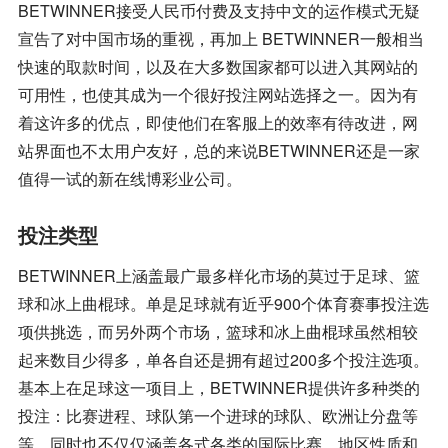
BETWINNER接受人民币付费及支持中文的运作模式无疑
宣告了对中国市场的重视，再加上 BETWINNER一般相当
快速的取款时间，以及在大多数国家都可以进入其网站的
可用性，也使其成为一个很好投注网站选择之一。因为有
着这许多的优点，即使他们在客服上的效率有待改进，网
站界面也不太用户友好，总的来说BETWINNER还是一家
值得一试的新在线博彩业公司。
投注类型
BETWINNER上涵盖最广最多样化市场的莫过于足球、篮
球和冰上曲棍球。单是足球就有近乎900个体育赛事投注选
项供挑选，而另外两个市场，篮球和冰上曲棍球虽然相较
起来数目少得多，单各自还是拥有超过200多个投注选项。
基本上在足球这一项目上，BETWINNER提供许多种类的
投注：比赛进程、球队第一个进球的球队、欧洲让分盘等
等。同时也不仅仅涵盖各式各类的国际比赛，地区性质和