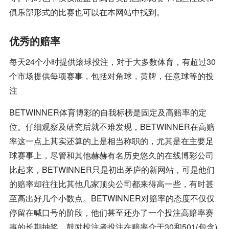
俱乐部形式的比赛也可以在本网站中找到。
优秀的赔率
每天24个小时提供滚球投注，对于大多数体育，有超过30
个市场提供每项赛事，包括对角球，黄牌，任意球等的投
注
BETWINNER体育博彩的自我标榜是固定及高赔率的定
位。仔细观察及研究后就不难发现，BETWINNER在高赔
率这一点上其实还算的上是相当称职的，尤其是在主要足
球赛事上，尽管和其他赫赫有名历史悠久的在线博彩公司
比起来，BETWINNER只是初出茅庐的新网站，可是他们
的赔率却往往比其他几家顶尖公司都来得高一些，有时甚
至高出好几个小数点。BETWINNER对赔率的态度不仅仅
停留在喊口号的阶段，他们甚至还办了一个投注高赔率赛
事的长期抽奖，鼓励投注者投注在赔率介于30和501(包含)